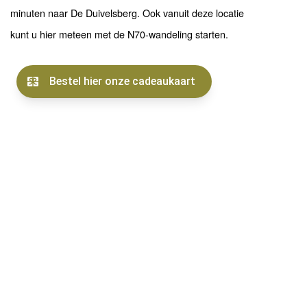
minuten naar De Duivelsberg. Ook vanuit deze locatie
kunt u hier meteen met de N70-wandeling starten.
PARKEREN IN BERG EN DAL
Als 3e mogelijkheid kunt u natuurlijk ook in Berg en Dal
parkeren en vanaf Pretpark Tivoli het bos ingaan. De
afstand naar de Duivelsberg is vanaf die kant wel wat
groter maar u krijgt een geweldige indruk van het mooie